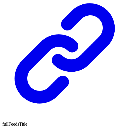
fullFeedsTitle