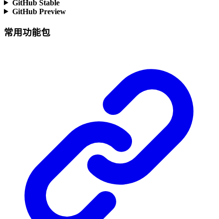
GitHub Stable
GitHub Preview
常用功能包